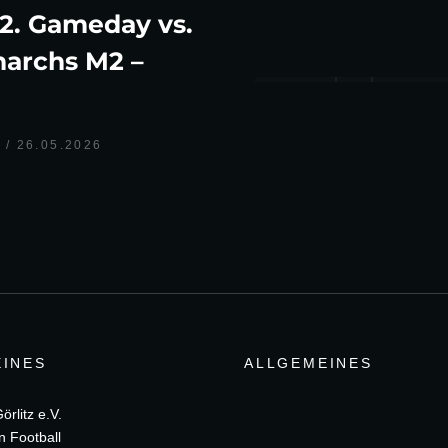
 2. Gameday vs.
archs M2 –
6
26.05.2026
INES
ALLGEMEINES
rlitz e.V.
n Football